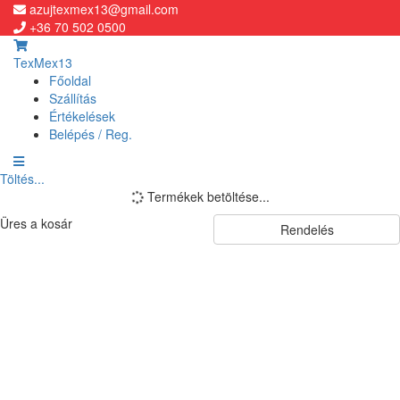
azujtexmex13@gmail.com
+36 70 502 0500
TexMex13
Főoldal
Szállítás
Értékelések
Belépés / Reg.
Töltés...
Termékek betöltése...
Üres a kosár
Rendelés